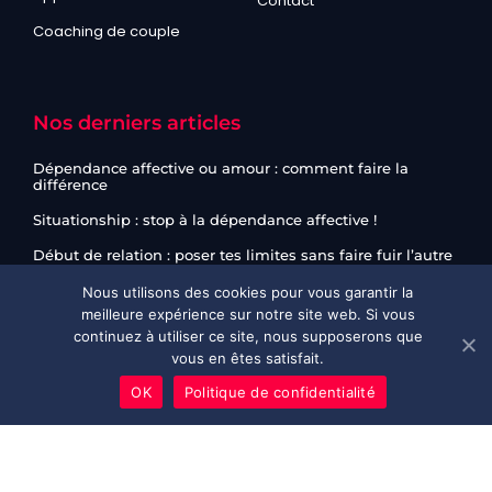
Contact
Coaching de couple
Nos derniers articles
Dépendance affective ou amour : comment faire la
différence
Situationship : stop à la dépendance affective !
Début de relation : poser tes limites sans faire fuir l’autre
Parler sans exploser dans le couple : méthode simple
Nous utilisons des cookies pour vous garantir la
meilleure expérience sur notre site web. Si vous
Communication de couple : la réunion à 3 avec un coach
continuez à utiliser ce site, nous supposerons que
vous en êtes satisfait.
PRENDRE RENDEZ-VOUS
OK
Politique de confidentialité
©Reddingue.com 2023. Tous droits réservés
Mentions légales
CGV