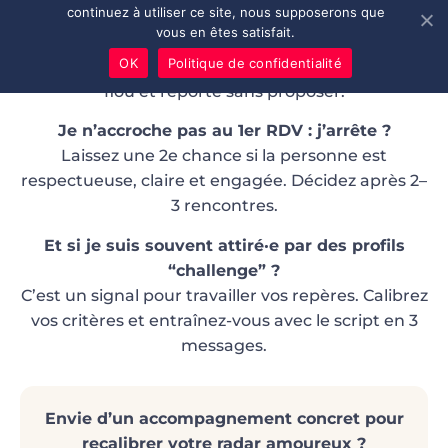
continuez à utiliser ce site, nous supposerons que
Comment distinguer sérieux et tiédeur ?
vous en êtes satisfait.
Le sérieux se voit dans la régularité et la
OK
Politique de confidentialité
planification concrète. La tiédeur laisse planer le
flou et reporte sans proposer.
Je n’accroche pas au 1er RDV : j’arrête ?
Laissez une 2e chance si la personne est
respectueuse, claire et engagée. Décidez après 2–
3 rencontres.
Et si je suis souvent attiré·e par des profils
“challenge” ?
C’est un signal pour travailler vos repères. Calibrez
vos critères et entraînez-vous avec le script en 3
messages.
Envie d’un accompagnement concret pour
recalibrer votre radar amoureux ?