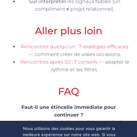
Sur-interpréter
les signaux faibles (un
compliment ≠ projet relationnel).
Aller plus loin
Rencontrer quelqu’un : 7 stratégies efficaces
— comment créer de vraies occasions.
Rencontres après 50 : 7 conseils
— adapter le
rythme et les filtres.
FAQ
Faut-il une étincelle immédiate pour
continuer ?
Non. Cherchez plutôt la curiosité mutuelle, la
Nous utilisons des cookies pour vous garantir la
clarté et la facilité de coordination sur 2–3 RDV.
meilleure expérience sur notre site web. Si vous