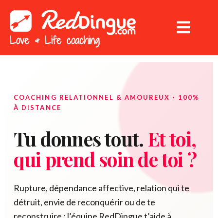
Love & Life coaching
COACHING RELATIONNEL & AMOUREUX · 100%
À DISTANCE
Tu donnes tout.
Et toi,
qui prend soin de toi ?
Rupture, dépendance affective, relation qui te
détruit, envie de reconquérir ou de te
reconstruire : l’équipe RedDingue t’aide à