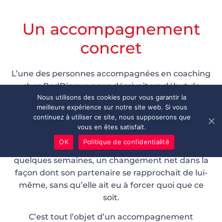
Un accompagnement
concret
L’une des personnes accompagnées en coaching
chez RedDingue nous décrivait un début de
Nous utilisons des cookies pour vous garantir la
relation où elle relançait systématiquement après
meilleure expérience sur notre site web. Si vous
un silence de plus de quelques heures, par peur
continuez à utiliser ce site, nous supposerons que
que « ça retombe ». En travaillant sur ces repères
vous en êtes satisfait.
— distinguer besoin et envie, réapprendre à
OK
Politique de confidentialité
laisser de la place — elle a pu observer, en
quelques semaines, un changement net dans la
façon dont son partenaire se rapprochait de lui-
même, sans qu’elle ait eu à forcer quoi que ce
soit.
C’est tout l’objet d’un accompagnement